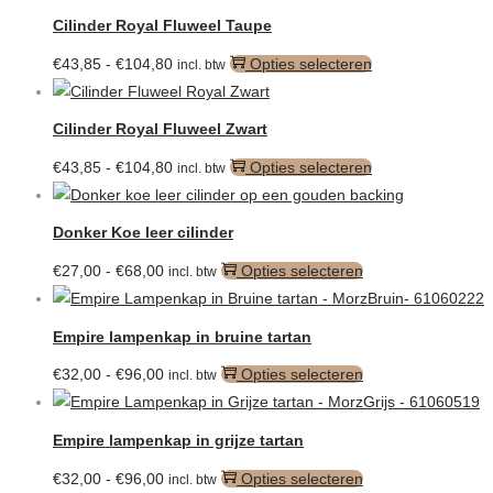
tot
heeft
optie
Cilinder Royal Fluweel Taupe
€104,80
meerdere
kan
Prijsklasse:
Dit
€
43,85
-
€
104,80
Opties selecteren
incl. btw
variaties.
gekozen
€43,85
product
Deze
worden
tot
heeft
optie
Cilinder Royal Fluweel Zwart
op
€104,80
meerdere
kan
de
Prijsklasse:
Dit
€
43,85
-
€
104,80
Opties selecteren
incl. btw
variaties.
gekozen
productpagina
€43,85
product
Deze
worden
tot
heeft
optie
Donker Koe leer cilinder
op
€104,80
meerdere
kan
de
Prijsklasse:
Dit
€
27,00
-
€
68,00
Opties selecteren
incl. btw
variaties.
gekozen
productpagina
€27,00
product
Deze
worden
tot
heeft
optie
Empire lampenkap in bruine tartan
op
€68,00
meerdere
kan
de
Prijsklasse:
Dit
€
32,00
-
€
96,00
Opties selecteren
incl. btw
variaties.
gekozen
productpagina
€32,00
product
Deze
worden
tot
heeft
optie
Empire lampenkap in grijze tartan
op
€96,00
meerdere
kan
de
Prijsklasse:
Dit
€
32,00
-
€
96,00
Opties selecteren
incl. btw
variaties.
gekozen