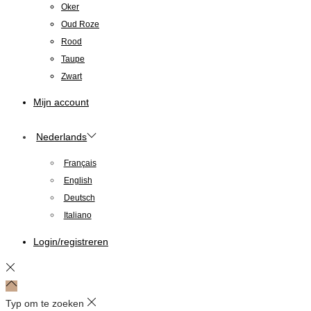
Oker
Oud Roze
Rood
Taupe
Zwart
Mijn account
Nederlands
Français
English
Deutsch
Italiano
Login/registreren
Typ om te zoeken