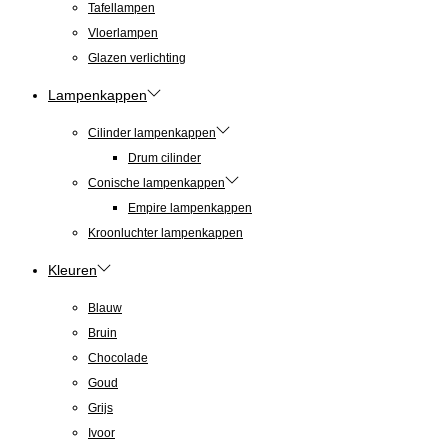
Tafellampen
Vloerlampen
Glazen verlichting
Lampenkappen
Cilinder lampenkappen
Drum cilinder
Conische lampenkappen
Empire lampenkappen
Kroonluchter lampenkappen
Kleuren
Blauw
Bruin
Chocolade
Goud
Grijs
Ivoor