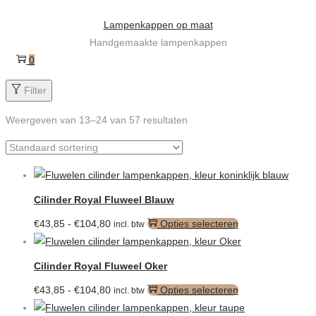
Ga
Ga
Lampenkappen op maat
naar
naar
Handgemaakte lampenkappen
navigatie
de
0
inhoud
Filter
Weergeven van
13
–
24
van 57 resultaten
Cilinder Royal Fluweel Blauw
Prijsklasse:
Dit
€
43,85
-
€
104,80
Opties selecteren
incl. btw
€43,85
product
tot
heeft
Cilinder Royal Fluweel Oker
€104,80
meerdere
Prijsklasse:
Dit
€
43,85
-
€
104,80
Opties selecteren
incl. btw
variaties.
€43,85
product
Deze